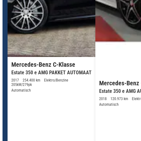
Mercedes-Benz C-Klasse
Estate 350 e AMG PAKKET AUTOMAAT
2017
254.400 km
Elektro/Benzine
Mercedes-Benz 
205kW/279pk
Automatisch
Estate 350 e AMG 
2018
120.973 km
Elekt
Automatisch