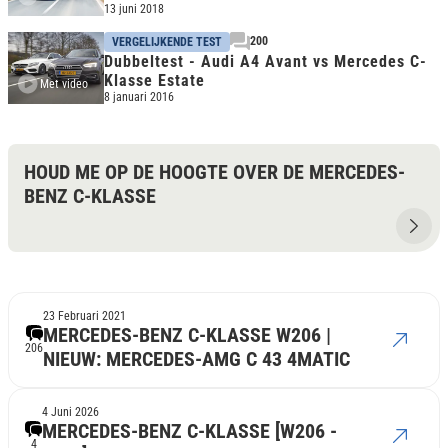
13 juni 2018
200
VERGELIJKENDE TEST
Dubbeltest - Audi A4 Avant vs Mercedes C-
Klasse Estate
Met video
8 januari 2016
HOUD ME OP DE HOOGTE OVER DE MERCEDES-
BENZ C-KLASSE
23 Februari 2021
MERCEDES-BENZ C-KLASSE W206 |
206
NIEUW: MERCEDES-AMG C 43 4MATIC
4 Juni 2026
MERCEDES-BENZ C-KLASSE [W206 -
4