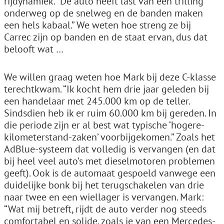
rijdynamiek. “De auto heeft last van een trilling
onderweg op de snelweg en de banden maken
een hels kabaal.” We weten hoe streng ze bij
Carrec zijn op banden en de staat ervan, dus dat
belooft wat …
We willen graag weten hoe Mark bij deze C-klasse
terechtkwam. “Ik kocht hem drie jaar geleden bij
een handelaar met 245.000 km op de teller.
Sindsdien heb ik er ruim 60.000 km bij gereden. In
die periode zijn er al best wat typische ‘hogere-
kilometerstand-zaken’ voorbijgekomen.” Zoals het
AdBlue-systeem dat volledig is vervangen (en dat
bij heel veel auto’s met dieselmotoren problemen
geeft). Ook is de automaat gespoeld vanwege een
duidelijke bonk bij het terugschakelen van drie
naar twee en een wiellager is vervangen. Mark:
“Wat mij betreft, rijdt de auto verder nog steeds
comfortabel en solide, zoals je van een Mercedes-