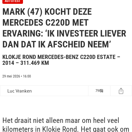
AUTOTEST
f
MARK (47) KOCHT DEZE
1
7
m
MERCEDES C220D MET
i
n
ERVARING: ‘IK INVESTEER LIEVER
u
t
DAN DAT IK AFSCHEID NEEM’
e
s
,
KLOKJE ROND MERCEDES-BENZ C220D ESTATE –
6
s
2014 – 311.469 KM
e
c
o
29 mei 2026 • 16:00
n
d
s
Luc Vranken
79
Het draait niet alleen maar om heel veel
kilometers in Klokje Rond. Het gaat ook om