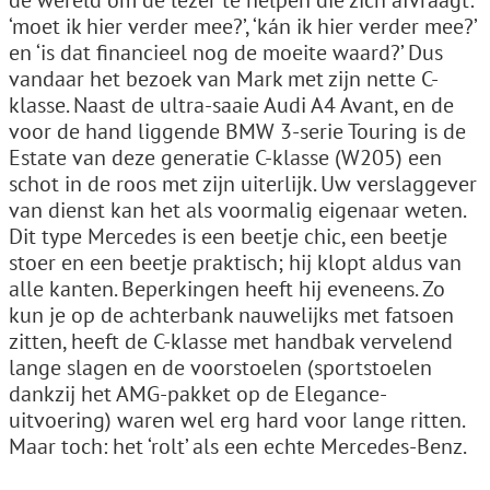
de wereld om de lezer te helpen die zich afvraagt:
‘moet ik hier verder mee?’, ‘kán ik hier verder mee?’
en ‘is dat financieel nog de moeite waard?’ Dus
vandaar het bezoek van Mark met zijn nette C-
klasse. Naast de ultra-saaie Audi A4 Avant, en de
voor de hand liggende BMW 3-serie Touring is de
Estate van deze generatie C-klasse (W205) een
schot in de roos met zijn uiterlijk. Uw verslaggever
van dienst kan het als voormalig eigenaar weten.
Dit type Mercedes is een beetje chic, een beetje
stoer en een beetje praktisch; hij klopt aldus van
alle kanten. Beperkingen heeft hij eveneens. Zo
kun je op de achterbank nauwelijks met fatsoen
zitten, heeft de C-klasse met handbak vervelend
lange slagen en de voorstoelen (sportstoelen
dankzij het AMG-pakket op de Elegance-
uitvoering) waren wel erg hard voor lange ritten.
Maar toch: het ‘rolt’ als een echte Mercedes-Benz.