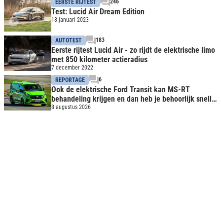
246
EERSTE RIJTEST
Test: Lucid Air Dream Edition
18 januari 2023
183
AUTOTEST
Eerste rijtest Lucid Air - zo rijdt de elektrische limo
met 850 kilometer actieradius
7 december 2022
6
REPORTAGE
Ook de elektrische Ford Transit kan MS-RT
behandeling krijgen en dan heb je behoorlijk snelle
bus
8 augustus 2026