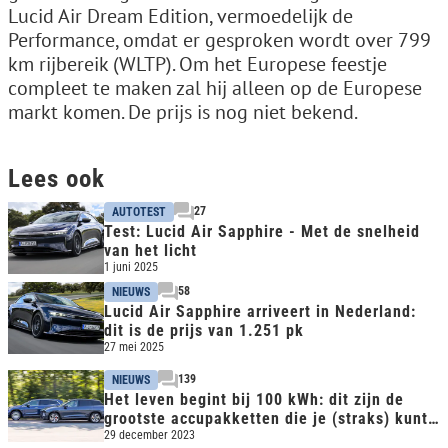
Lucid Air Dream Edition, vermoedelijk de
Performance, omdat er gesproken wordt over 799
km rijbereik (WLTP). Om het Europese feestje
compleet te maken zal hij alleen op de Europese
markt komen. De prijs is nog niet bekend.
Lees ook
27
AUTOTEST
Test: Lucid Air Sapphire - Met de snelheid
van het licht
1 juni 2025
58
NIEUWS
Lucid Air Sapphire arriveert in Nederland:
dit is de prijs van 1.251 pk
27 mei 2025
139
NIEUWS
Het leven begint bij 100 kWh: dit zijn de
grootste accupakketten die je (straks) kunt
kopen in EV's
29 december 2023