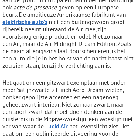
aan de grond in Europa en dan moet het natuurlijk
ook
acte de présence
geven op een Europese
beurs. De ambitieuze Amerikaanse fabrikant van
elektrische auto's
met een buitengewoon groot
rijbereik neemt uiteraard de Air mee, zijn
vooralsnog enige productiemodel. Niet zomaar
een Air, maar de Air Midnight Dream Edition. Zoals
de naam al enigszins laat doorschemeren, is het
een auto die je in het holst van de nacht haast niet
zou zien staan, tenzij de verlichting aan is.
Het gaat om een gitzwart exemplaar met onder
meer 'satijnzwarte' 21-inch Aero Dream-wielen,
donker gepolijste accenten en een nagenoeg
geheel zwart interieur. Niet zomaar zwart, maar
een soort zwart dat moet doen denken aan de
duisternis in de Mojave-woestijn, een woestijn niet
ver van waar de
Lucid Air
het levenslicht ziet. Het
gaat om een gelimiteerde uitvoering voor de