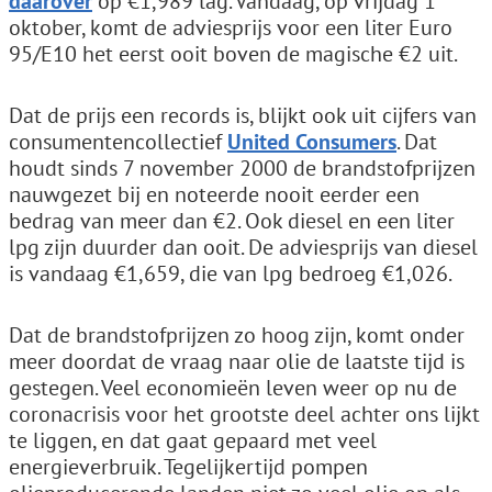
daarover
op €1,989 lag. Vandaag, op vrijdag 1
oktober, komt de adviesprijs voor een liter Euro
95/E10 het eerst ooit boven de magische €2 uit.
Dat de prijs een records is, blijkt ook uit cijfers van
consumentencollectief
United Consumers
. Dat
houdt sinds 7 november 2000 de brandstofprijzen
nauwgezet bij en noteerde nooit eerder een
bedrag van meer dan €2. Ook diesel en een liter
lpg zijn duurder dan ooit. De adviesprijs van diesel
is vandaag €1,659, die van lpg bedroeg €1,026.
Dat de brandstofprijzen zo hoog zijn, komt onder
meer doordat de vraag naar olie de laatste tijd is
gestegen. Veel economieën leven weer op nu de
coronacrisis voor het grootste deel achter ons lijkt
te liggen, en dat gaat gepaard met veel
energieverbruik. Tegelijkertijd pompen