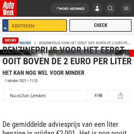
WORD ABONNEE
Ga naar de inhoud
NIEUWS
HOME
NIEUWS
BENZINEPRIJS VOOR HET EERST OOIT BOVEN DE 2 EURO PER LITER
BENZINEPRIJS VOOR HET EERST
OOIT BOVEN DE 2 EURO PER LITER
HET KAN NOG WEL VOOR MINDER
1 oktober 2021 • 11:23
Nu.nl/Jan Lemkes
83
De gemiddelde adviesprijs van een liter
benzine is vrijdag €2,001. Het is nog nooit