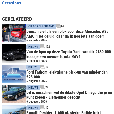
Occasions
GERELATEERD
67
OP DE ROLLENBANK
Duncan viel als een blok voor deze Mercedes A35
AMG: ‘Het geluid, daar ga ik nog iets aan doen'
6 augustus 2026
102
NIEUWS
Van de bpm op deze Toyota Yaris van dik €130.000
koop je een nieuwe Toyota RAV4!
6 augustus 2026
19
NIEUWS
Ford Fathom: elektrische pick-up van minder dan
€25.000
6 augustus 2026
27
NIEUWS
Dit is misschien wel de dikste Opel Omega die je nu
kunt kopen - Liefhebber gezocht
6 augustus 2026
12
NIEUWS
Bugatti Destrier: 1.600 pk sterke Bolide trekt