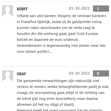
01-10-2021
1
KORFF
Inflatie aan alle kanten. Volgens de centrale bankiers
in Frankfurt tijdelijk, zodat zij de geldprinter volop
kunnen laten doordraaien om de rente laag te
houden. Als die omhoog gaat, gaat Zuid-Europa
failliet en daarmee de euro onderuit.
Doelredeneren is tegenwoordig niet alleen meer iets
voor alleen politici...
01-10-2021
0
OKAY
Die genoemde verwachtingen zijn natuurlijk niet
serieus te nemen, welke belanghebbende partij je ook
vraagt, de voorspelling gaat altijd in de richting van
de trend (zal nog even doorzetten), maar daarna
afnemen (of het nu stijgt of daalt).
Niemand heeft het goed voorspeld dat de olieprijs