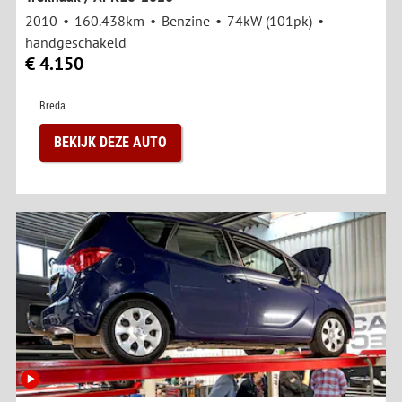
2010
160.438km
Benzine
74kW (101pk)
handgeschakeld
€ 4.150
Breda
BEKIJK DEZE AUTO