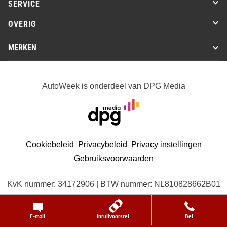
SERVICE
OVERIG
MERKEN
AutoWeek is onderdeel van DPG Media
Cookiebeleid
Privacybeleid
Privacy instellingen
Gebruiksvoorwaarden
KvK nummer: 34172906 | BTW nummer: NL810828662B01
© 2026 DPG Media B.V. alle rechten voorbehouden
E-mail
Inruilvoorstel
Bel