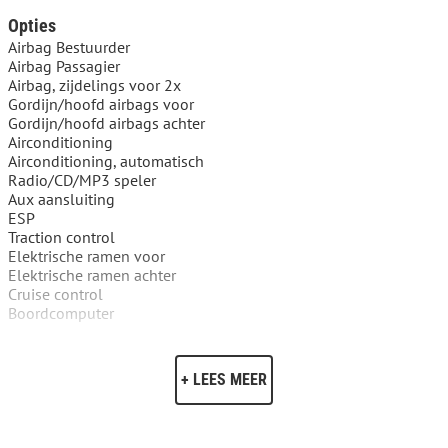
Opties
Airbag Bestuurder
Airbag Passagier
Airbag, zijdelings voor 2x
Gordijn/hoofd airbags voor
Gordijn/hoofd airbags achter
Airconditioning
Airconditioning, automatisch
Radio/CD/MP3 speler
Aux aansluiting
ESP
Traction control
Elektrische ramen voor
Elektrische ramen achter
Cruise control
Boordcomputer
ABS
Startonderbreking
Park control achter
+ LEES MEER
APK bij aflevering
Onderhoudsboekje aanwezig
Hoofdsteunen achter
Deelb. achterbank (ongelijke delen)