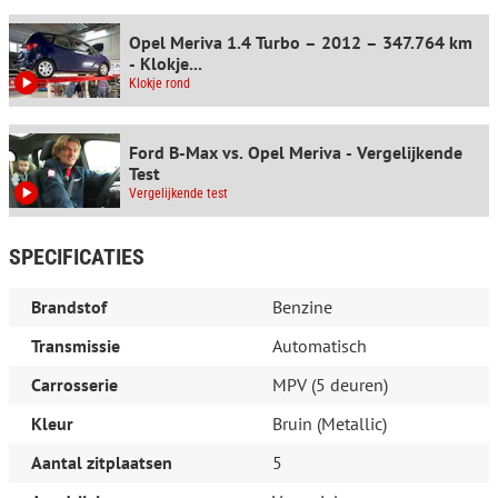
Rokersvrije auto
Mistlampen
Opel Meriva 1.4 Turbo – 2012 – 347.764 km
Middenarmsteun voor
- Klokje...
Middenarmsteun
Klokje rond
Trekhaak, vast
Stuurbekrachtiging
Stuurbekrachtiging, snelheidsafhankelijk
Ford B-Max vs. Opel Meriva - Vergelijkende
Bekerhouder voor
Test
El. verstelbare spiegels, verwarmd
Vergelijkende test
Lederen stuur
Multifunctioneel stuur
Verstelbaar stuur
SPECIFICATIES
Stuurverwarming
Buitentemperatuurmeter
Brandstof
Benzine
Centrale deurvergrendeling, afstandbediend
Lichtmetalen velgen 17 inch
Transmissie
Automatisch
Bestuurdersstoel hoogte verstelbaar
Stoelverwarming voor
Carrosserie
MPV (5 deuren)
Kinderzitje voorbereiding ISOfix
Snelheidsbegrenzer
Kleur
Bruin (Metallic)
All season banden
Hill hold functie
Aantal zitplaatsen
5