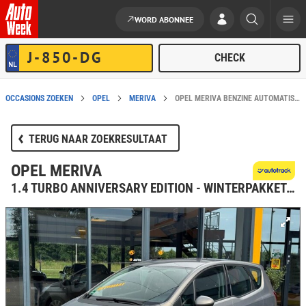
WORD ABONNEE
Ga naar de inhoud
OCCASIONS ZOEKEN
OPEL
MERIVA
OPEL MERIVA BENZINE AUTOMATISCH IN GROENLO KOPEN?
TERUG NAAR ZOEKRESULTAAT
OPEL MERIVA
1.4 TURBO ANNIVERSARY EDITION - WINTERPAKKET - ALL SEASON - TREKHAAK