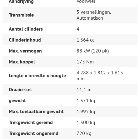
Garantie: 6 maanden garantie
Aandrijving
Voorwiel
Meer informatie Alle auto's worden zonder extra kosten rijklaar
5 versnellingen,
Transmissie
afgeleverd. Ons Servicepakket kost 995 extra - zie laatste foto.
Automatisch
Hele jonge auto's hebben nog fabrieksgarantie. Profiteer van
Aantal cilinders
4
onze scherpe rentes!
Cilinderinhoud
1.364 cc
< i>
Max. vermogen
88 kW (120 pk)
Max. koppel
175 Nm
4.288 x 1.812 x 1.615
Lengte x breedte x hoogte
mm
Draaicirkel
11,1 m
gewicht
1.371 kg
Max. toelaatbare gewicht
1.995 kg
Trekgewicht geremd
1.300 kg
Trekgewicht ongeremd
720 kg