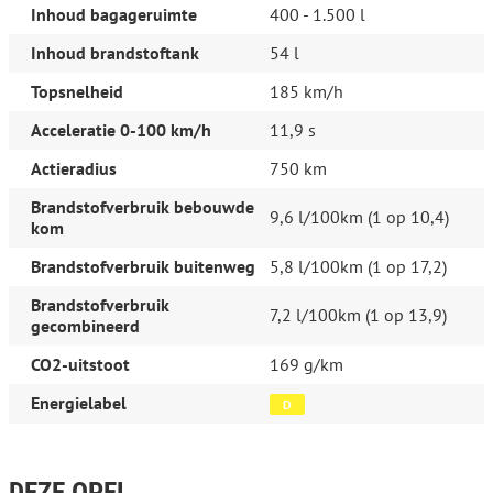
Inhoud bagageruimte
400 - 1.500 l
Inhoud brandstoftank
54 l
Topsnelheid
185 km/h
Acceleratie 0-100 km/h
11,9 s
Actieradius
750 km
Brandstofverbruik bebouwde
9,6 l/100km (1 op 10,4)
kom
Brandstofverbruik buitenweg
5,8 l/100km (1 op 17,2)
Brandstofverbruik
7,2 l/100km (1 op 13,9)
gecombineerd
CO2-uitstoot
169 g/km
Energielabel
D
DEZE OPEL