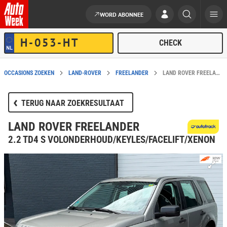
WORD ABONNEE
Ga naar de inhoud
OCCASIONS ZOEKEN
LAND-ROVER
FREELANDER
LAND ROVER FREELANDER DIESEL HANDMATIG IN BEVERWIJK KOPEN?
TERUG NAAR ZOEKRESULTAAT
LAND ROVER FREELANDER
2.2 TD4 S VOLONDERHOUD/KEYLES/FACELIFT/XENON