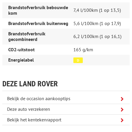
Auto gezien? Bij interesse gelieve telefonisch contact op te
Brandstofverbruik bebouwde
7,4 l/100km (1 op 13,5)
nemen.
kom
Inruil van uw huidige auto is uiteraard mogelijk!
Brandstofverbruik buitenweg
5,6 l/100km (1 op 17,9)
WIJ ZIJN UITSLUITEND OP AFSPRAAK GEOPEND 06-45507473
Brandstofverbruik
6,2 l/100km (1 op 16,1)
gecombineerd
Bezichtiging uitsluitend op afspraak.
CO2-uitstoot
165 g/km
Aan de in de advertenties getoonde informatie en prijzen
kunnen op geen enkele wijze rechten worden ontleend. Al het
Energielabel
D
getoonde is onder voorbehoud van invoerfouten.
DEZE LAND ROVER
Bekijk de occasion aankooptips
Deze auto verzekeren
Bekijk het kentekenrapport