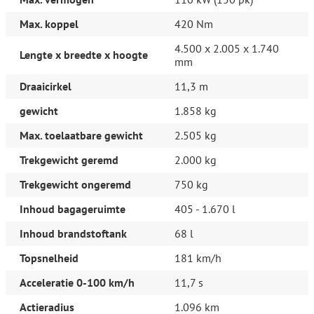
Facelift
Halogeen mistlampen
Max. koppel
420 Nm
Houten versnellingspook
Keyles
4.500 x 2.005 x 1.740
Lengte x breedte x hoogte
Koplampreiniging
mm
Lage kilometerstand
Draaicirkel
11,3 m
Mistlamp
Mooie configuratie
gewicht
1.858 kg
NETTE STAAT
Nieuwe APK
Max. toelaatbare gewicht
2.505 kg
Prachtige configuratie
RIJDT EN SCHAKELT GOED
Trekgewicht geremd
2.000 kg
VOLLEDIG ONDERHOUDEN
Trekgewicht ongeremd
750 kg
Meer informatie
Inhoud bagageruimte
405 - 1.670 l
Laadvermogen:
647 kg
Wielbasis:
266 cm
Inhoud brandstoftank
68 l
Interieurkleur:
Zwart
Topsnelheid
181 km/h
Emissieklasse:
Euro 5
Aantal sleutels:
2 (2 handzenders)
Acceleratie 0-100 km/h
11,7 s
Bedrijfsinformatie
Actieradius
1.096 km