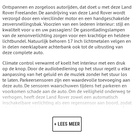
Ontspannen en zorgeloos autorijden, dat doet u met deze Land
Rover Freelander. De aandrijving van deze Land Rover wordt
verzorgd door een viercilinder motor en een handgeschakelde
zesversnellingsbak. Voorzien van een lederen interieur: stijl en
kwaliteit voor u en uw passagiers! De gasontladingslampen
van de xenonverlichting zorgen voor een krachtige en heldere
lichtbundel. Natuurlijk behoren 17 inch lichtmetalen velgen en
in delen neerklapbare achterbank ook tot de uitrusting van
deze complete auto.
Climate control verwarmt of koelt het interieur met een druk
op de knop. Door de audiobediening op het stuur regelt u elke
aanpassing van het geluid en de muziek zonder het stuur los
te laten. Parkeersensoren zijn een waardevolle toevoeging aan
deze auto. De sensoren waarschuwen tijdens het parkeren en
voorkomen schade aan de auto. Om de veiligheid onderweg te
verhogen, heeft deze Land Rover zowel een automatisch
inschakelbare verlichting als een regensensor aan boord, zodat
hij zelf de verlichting en de ruitenwissers kan inschakelen. De
cruise control geeft elke flitser het nakijken. Met keyless entry,
lederen stuur, centrale deurvergrendeling met
+ LEES MEER
afstandsbediening en lederen versnellingspook is deze auto
helemaal compleet.