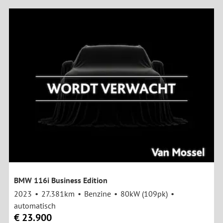
BMW 116i Business Edition
2023
27.381km
Benzine
80kW (109pk)
automatisch
€ 23.900