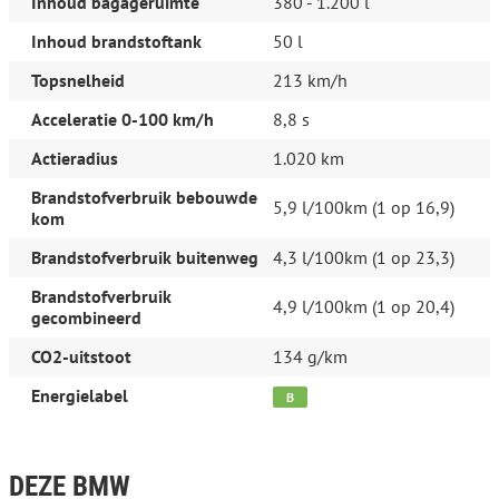
Onderhoud, historie en staat
Inhoud bagageruimte
380 - 1.200 l
Aantal eigenaren:
2
Inhoud brandstoftank
50 l
Aantal sleutels:
2 (2 handzenders)
Topsnelheid
213 km/h
Beschikbare afleverpakketten:
Acceleratie 0-100 km/h
8,8 s
Basispakket (inbegrepen):
Technische controle, vloeistof
controle.
Actieradius
1.020 km
Dit afleverpakket bevat: Geldige APK, RDW-leges, Wettelijke
garantie
Brandstofverbruik bebouwde
Onderhoudspakket (€ 995 meerprijs):
Dit afleverpakket bevat
5,9 l/100km (1 op 16,9)
kom
(in plaats van afleverpakket "Basispakket"): BOVAG garantie (12
maanden); BOVAG 40-Puntencheck; BOVAG Afleverbeurt
Brandstofverbruik buitenweg
4,3 l/100km (1 op 23,3)
Productveiligheid
Brandstofverbruik
4,9 l/100km (1 op 20,4)
gecombineerd
EU verantwoordelijke: BMW Nederland B.V. Einsteinlaan 5 2289
CC Rijswijk, NL 08000992234 www.bmw.nl DSA-
CO2-uitstoot
134 g/km
BMW@BMW.nl
Energielabel
B
DEZE BMW