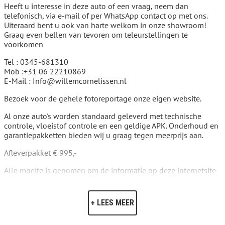
Heeft u interesse in deze auto of een vraag, neem dan
telefonisch, via e-mail of per WhatsApp contact op met ons.
Uiteraard bent u ook van harte welkom in onze showroom!
Graag even bellen van tevoren om teleurstellingen te
voorkomen
Tel : 0345-681310
Mob :+31 06 22210869
E-Mail : Info@willemcornelissen.nl
Bezoek voor de gehele fotoreportage onze eigen website.
Al onze auto's worden standaard geleverd met technische
controle, vloeistof controle en een geldige APK. Onderhoud en
garantiepakketten bieden wij u graag tegen meerprijs aan.
Afleverpakket € 995,-
Alle moeite is genomen om de informatie op deze internetsite
zo accuraat en actueel mogelijk weer te geven. Fouten zijn
echter nooit uit te sluiten. Vertrouw daarom niet alleen op deze
informatie, maar controleer bij aankoop de zaken die uw
+ LEES MEER
beslissing zouden kunnen beïnvloeden. Aan deze advertentie
kunnen geen rechten worden ontleend.