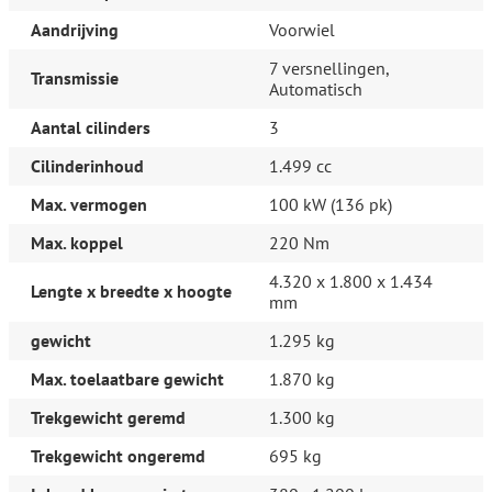
Servotronic (216)
Aandrijving
Voorwiel
Volledige dealeronderhoudshistorie beschikbaar
7 versnellingen,
Meer informatie
Transmissie
Automatisch
Algemene informatie
Aantal cilinders
3
Modelreeks:
2019 - 2024
Modelcode:
F40
Cilinderinhoud
1.499 cc
Typenummer:
7K31
Max. vermogen
100 kW (136 pk)
Technische informatie
Max. koppel
220 Nm
Aandrijving:
Voorwielaandrijving
Laadvermogen:
575 kg
4.320 x 1.800 x 1.434
Lengte x breedte x hoogte
Wielbasis:
267 cm
mm
Interieur
gewicht
1.295 kg
Interieurkleur:
Stof 'trigon'/sensatec schwarz
Max. toelaatbare gewicht
1.870 kg
Milieu
Trekgewicht geremd
1.300 kg
Emissieklasse:
Euro 6d-TEMP
Trekgewicht ongeremd
695 kg