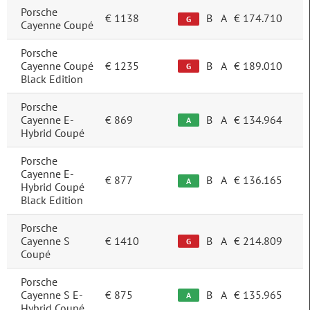
Porsche
€ 1138
B
A
€ 174.710
G
Cayenne Coupé
Prijs
Porsche
Cayenne Coupé
€ 1235
B
A
€ 189.010
G
Black Edition
Brandstof
Porsche
Cayenne E-
€ 869
B
A
€ 134.964
Elektro/Benzine
11
A
Hybrid Coupé
Benzine
8
Porsche
Elektrisch
5
Cayenne E-
€ 877
B
A
€ 136.165
A
Hybrid Coupé
Diesel
0
Black Edition
Porsche
Transmissie
Cayenne S
€ 1410
B
A
€ 214.809
G
Coupé
Automatisch
24
Handgeschakeld
0
Porsche
Cayenne S E-
€ 875
B
A
€ 135.965
A
Hybrid Coupé