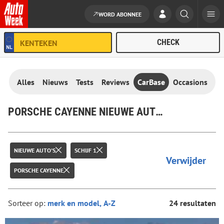
WORD ABONNEE
Ga naar de inhoud
Alles
Nieuws
Tests
Reviews
CarBase
Occasions
PORSCHE CAYENNE NIEUWE AUTO'S
NIEUWE AUTO'S
SCHIJF 1
Verwijder
PORSCHE CAYENNE
Sorteer op:
24 resultaten