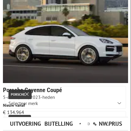
Nieuwe Auto's
Netto bijtelling per maand
Bijtelling percentage
alle
Belastingschijf
37,56% - t/m 79.137 euro
Merk & model
Porsche Cayenne Coupé
PORSCHE
5-deurs, SUV, 2023-heden
Nieuw vanaf
€ 134.964
CAYENNE
UITVOERING
BIJTELLING
NW.PRIJS