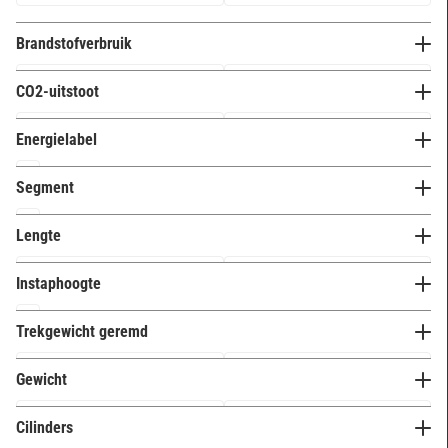
Brandstofverbruik
CO2-uitstoot
Energielabel
A
16
Segment
E
0
M (upper-SUV)
24
Lengte
G
8
Instaphoogte
Hoog (68+ cm)
19
Trekgewicht geremd
Laag (t/m 58 cm)
0
Gewicht
Middel (58 t/m 68 cm)
0
Cilinders