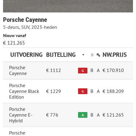
Porsche Cayenne
5-deurs, SUV, 2023-heden
Nieuw vanaf
€ 121.265
UITVOERING
BIJTELLING
NW.PRIJS
Porsche
€ 1112
B
A
€ 170.910
G
Cayenne
Porsche
Cayenne Black
€ 1229
B
A
€ 188.209
G
Edition
Porsche
Cayenne E-
€ 776
B
A
€ 121.265
A
Hybrid
Porsche