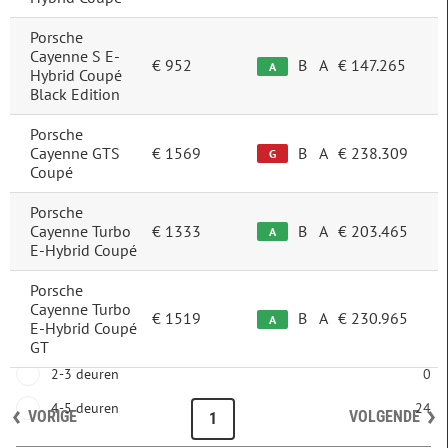
Carrosserie
Porsche
SUV
24
Cayenne S E-
€ 952
B
A
€ 147.265
A
Hybrid Coupé
Black Edition
Trefwoord
Porsche
Cayenne GTS
€ 1569
B
A
€ 238.309
G
Coupé
Porsche
Plug-in
Cayenne Turbo
€ 1333
B
A
€ 203.465
A
niet plug-in
8
E-Hybrid Coupé
plug-in
16
Porsche
Cayenne Turbo
€ 1519
B
A
€ 230.965
A
E-Hybrid Coupé
Aantal deuren
GT
2-3 deuren
0
4-5 deuren
24
VORIGE
VOLGENDE
1