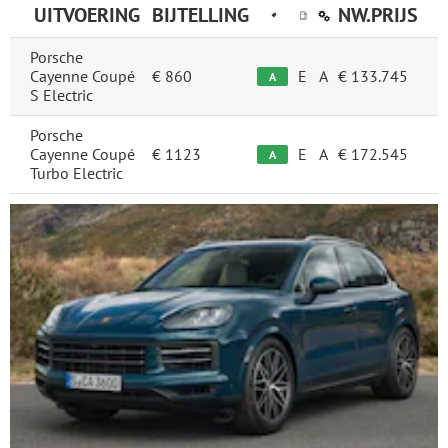
UITVOERING
BIJTELLING
NW.PRIJS
Porsche
Cayenne Coupé
€ 860
E
A
€ 133.745
A
S Electric
Porsche
Cayenne Coupé
€ 1123
E
A
€ 172.545
A
Turbo Electric