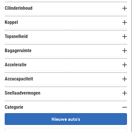
2 cilinders
0
Cilinderinhoud
3 cilinders
0
Koppel
4 cilinders
0
5 cilinders
0
Topsnelheid
6 cilinders
12
Bagageruimte
Meer opties
Acceleratie
Accucapaciteit
Snellaadvermogen
Categorie
Nieuwe auto's