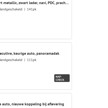
1.4 Turbo ecoFLEX Cosmo, zwart metallic, zwart leder, navi, PDC, prachtige auto!
Handgeschakeld
141pk
ecutive, keurige auto, panoramadak
Handgeschakeld
111pk
NAP-
CHECK
ge auto, nieuwe koppeling bij aflevering