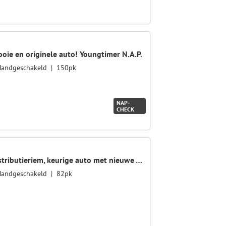
mooie en originele auto! Youngtimer N.A.P.
Handgeschakeld
150pk
NAP-
CHECK
1.2 PureTech Active, nieuwe distributieriem, keurige auto met nieuwe APK
Handgeschakeld
82pk