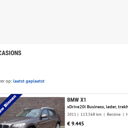
CASIONS
eer op:
BMW X1
2011
113.568 km
Benzine
€ 9.445