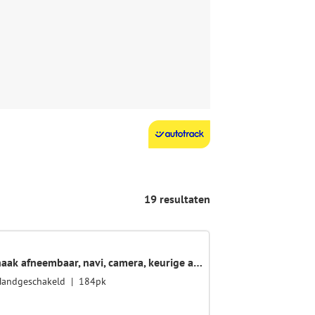
19 resultaten
sDrive20i Business, leder, trekhaak afneembaar, navi, camera, keurige auto
Handgeschakeld
184pk