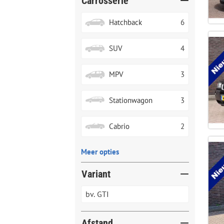
Carrosserie
Hatchback
6
SUV
4
MPV
3
Stationwagon
3
Cabrio
2
Meer opties
Variant
Afstand