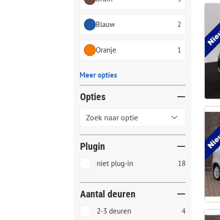
Blauw
2
Oranje
1
Meer opties
Opties
Plugin
niet plug-in
18
Aantal deuren
2-3 deuren
4