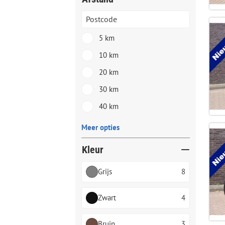
5 km
10 km
20 km
30 km
40 km
Meer opties
Kleur
Grijs
8
Zwart
4
Bruin
3