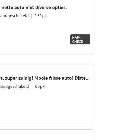
 nette auto met diverse opties.
andgeschakeld
131pk
NAP-
CHECK
1.0 VTi Attraction, airco, 5 deurs, zuper zuinig! Mooie frisse auto! Disteributie vervangen bij levering
Handgeschakeld
68pk