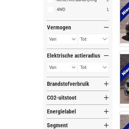
4WD
1
Vermogen
Elektrische actieradius
Brandstofverbruik
CO2-uitstoot
Energielabel
A
4
Segment