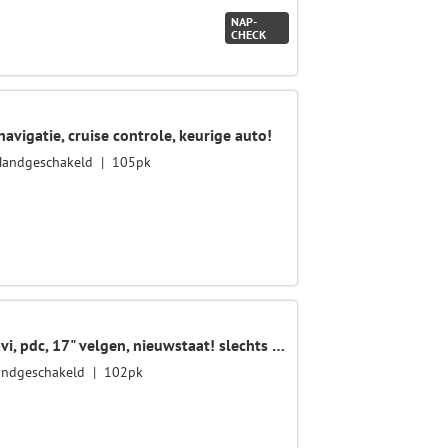
NAP-
CHECK
navigatie, cruise controle, keurige auto!
Handgeschakeld
105pk
3-Deurs 1.2 One Chili, leder, navi, pdc, 17" velgen, nieuwstaat! slechts 33.000km
ndgeschakeld
102pk