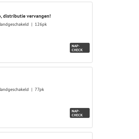
, distributie vervangen!
Handgeschakeld
126pk
NAP-
CHECK
Handgeschakeld
77pk
NAP-
CHECK