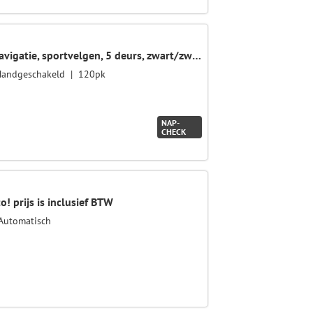
1.4 Turbo Blitz, keurige auto, navigatie, sportvelgen, 5 deurs, zwart/zwart
Handgeschakeld
120pk
NAP-
CHECK
! prijs is inclusief BTW
Automatisch