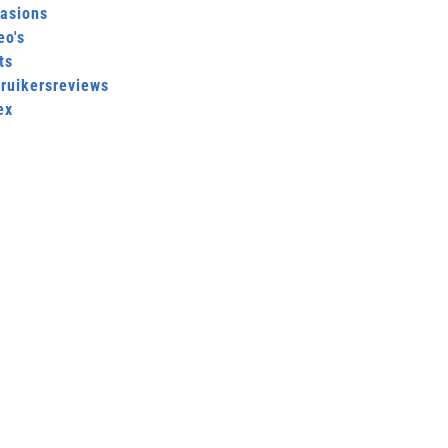
asions
eo's
ts
ruikersreviews
ex