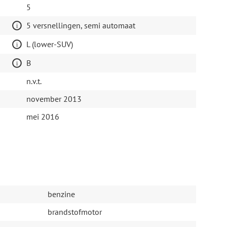
5
5 versnellingen, semi automaat
L (lower-SUV)
B
n.v.t.
november 2013
mei 2016
benzine
brandstofmotor