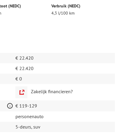
toot (NEDC)
Verbruik (NEDC)
m
4,3 l/100 km
€ 22.420
€ 22.420
€ 0
Zakelijk financieren?
€ 119-129
personenauto
5-deurs, suv