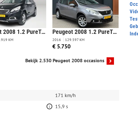
Occ
Vid
Tes
Geb
Peugeot 2008 1.2 PureTech Allure | Panoramadak | Park assist | Airco | Cruise control | Trekhaak
Peugeot 2008 1.2 PureTech Blue Lion|Dealer Onderhouden|Distr.Riem Vervangen|Pano|Navigatie|Cruise Control|Airco
Ind
.919 KM
2016
129.597 KM
€ 5.750
Bekijk 2.530 Peugeot 2008 occasions
171 km/h
15,9 s