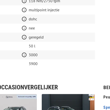
118 Nm/2750 tpm
multipoint injectie
dohc
nee
geregeld
50 l
3000
3900
 OCCASIONVERGELIJKER
BE
Peu
Spe