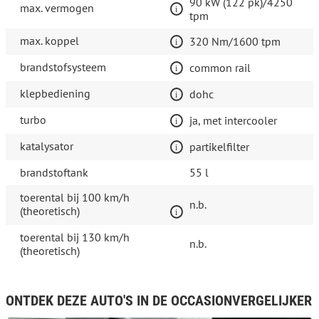
90 kW (122 pk)/4250
max. vermogen
tpm
max. koppel
320 Nm/1600 tpm
brandstofsysteem
common rail
klepbediening
dohc
turbo
ja, met intercooler
katalysator
partikelfilter
brandstoftank
55 l
toerental bij 100 km/h
n.b.
(theoretisch)
toerental bij 130 km/h
n.b.
(theoretisch)
ONTDEK DEZE AUTO'S IN DE OCCASIONVERGELIJKER