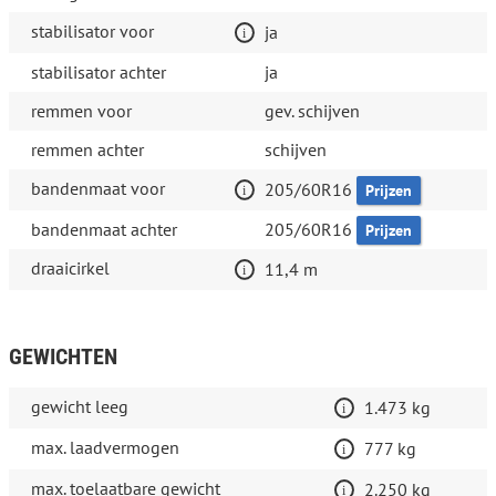
stabilisator voor
ja
stabilisator achter
ja
remmen voor
gev. schijven
remmen achter
schijven
bandenmaat voor
205/60R16
Prijzen
bandenmaat achter
205/60R16
Prijzen
draaicirkel
11,4 m
GEWICHTEN
gewicht leeg
1.473 kg
max. laadvermogen
777 kg
max. toelaatbare gewicht
2.250 kg