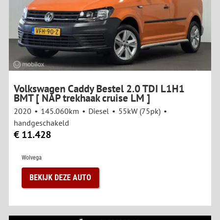
Volkswagen Caddy Bestel 2.0 TDI L1H1
BMT [ NAP trekhaak cruise LM ]
2020
145.060km
Diesel
55kW (75pk)
handgeschakeld
€ 11.428
Wolvega
BEKIJK DEZE AUTO