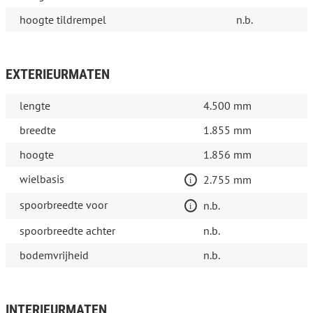
hoogte tildrempel
n.b.
EXTERIEURMATEN
lengte
4.500 mm
breedte
1.855 mm
hoogte
1.856 mm
wielbasis
2.755 mm
spoorbreedte voor
n.b.
spoorbreedte achter
n.b.
bodemvrijheid
n.b.
INTERIEURMATEN