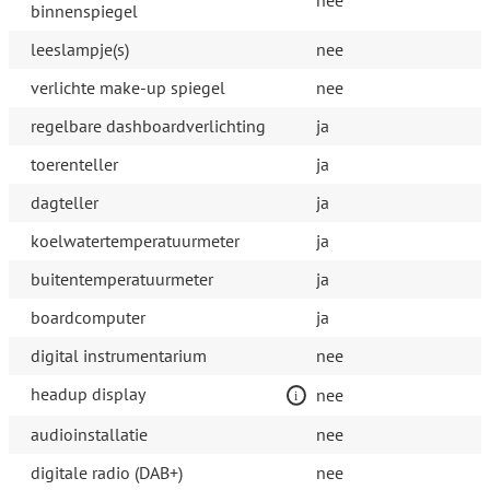
nee
binnenspiegel
leeslampje(s)
nee
verlichte make-up spiegel
nee
regelbare dashboardverlichting
ja
toerenteller
ja
dagteller
ja
koelwatertemperatuurmeter
ja
buitentemperatuurmeter
ja
boardcomputer
ja
digital instrumentarium
nee
headup display
nee
audioinstallatie
nee
digitale radio (DAB+)
nee