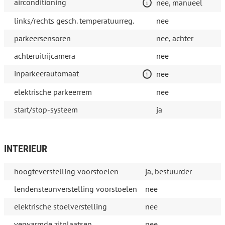
airconditioning
nee, manueel
links/rechts gesch. temperatuurreg.
nee
parkeersensoren
nee, achter
achteruitrijcamera
nee
inparkeerautomaat
nee
elektrische parkeerrem
nee
start/stop-systeem
ja
INTERIEUR
hoogteverstelling voorstoelen
ja, bestuurder
lendensteunverstelling voorstoelen
nee
elektrische stoelverstelling
nee
verwarmde zitplaatsen
nee