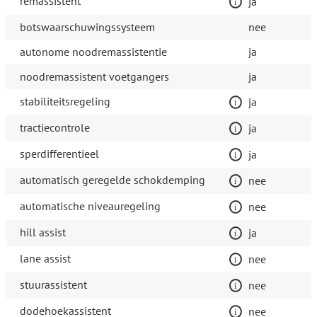
remassistent
ja
botswaarschuwingssysteem
nee
autonome noodremassistentie
ja
noodremassistent voetgangers
ja
stabiliteitsregeling
ja
tractiecontrole
ja
sperdifferentieel
ja
automatisch geregelde schokdemping
nee
automatische niveauregeling
nee
hill assist
ja
lane assist
nee
stuurassistent
nee
dodehoekassistent
nee