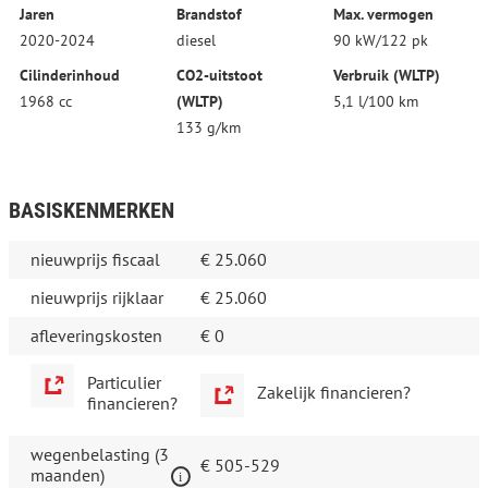
Jaren
Brandstof
Max. vermogen
2020-2024
diesel
90 kW/122 pk
Cilinderinhoud
CO2-uitstoot
Verbruik (WLTP)
1968 cc
(WLTP)
5,1 l/100 km
133 g/km
BASISKENMERKEN
nieuwprijs fiscaal
€ 25.060
nieuwprijs rijklaar
€ 25.060
afleveringskosten
€ 0
Particulier
Zakelijk financieren?
financieren?
wegenbelasting (3
€ 505-529
maanden)