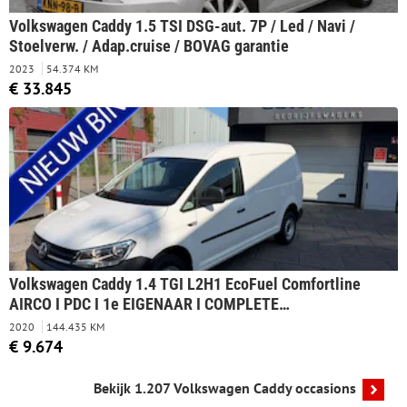
Volkswagen Caddy 1.5 TSI DSG-aut. 7P / Led / Navi /
Stoelverw. / Adap.cruise / BOVAG garantie
2023
54.374 KM
€ 33.845
Volkswagen Caddy 1.4 TGI L2H1 EcoFuel Comfortline
AIRCO I PDC I 1e EIGENAAR I COMPLETE
ONDERHOUDSHISTORIE I RIJDEN OP GROEN GAS = CO2
2020
144.435 KM
NEUTRAAL
€ 9.674
Bekijk 1.207 Volkswagen Caddy occasions