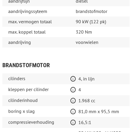
aandrijflijn
diesel
aandrijvingssyteem
brandstofmotor
max. vermogen totaal
90 kW (122 pk)
max. koppel totaal
320 Nm
aandrijving
voorwielen
BRANDSTOFMOTOR
cilinders
4, in lijn
kleppen per cilinder
4
cilinderinhoud
1.968 cc
boring x slag
81,0 mm x 95,5 mm
compressieverhouding
16,5:1