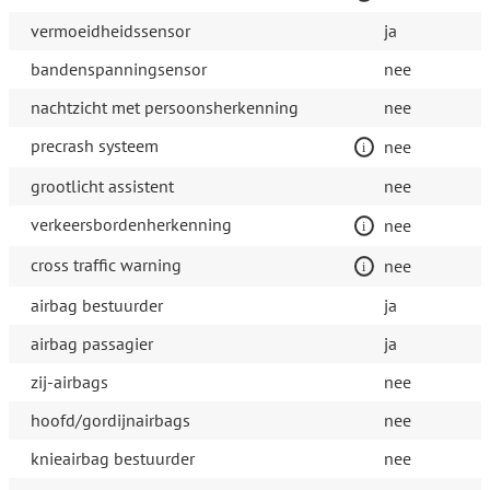
vermoeidheidssensor
ja
bandenspanningsensor
nee
nachtzicht met persoonsherkenning
nee
precrash systeem
nee
grootlicht assistent
nee
verkeersbordenherkenning
nee
cross traffic warning
nee
airbag bestuurder
ja
airbag passagier
ja
zij-airbags
nee
hoofd/gordijnairbags
nee
knieairbag bestuurder
nee