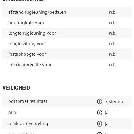
afstand rugleuning/pedalen
n.b.
hoofdruimte voor
n.b.
lengte rugleuning voor
n.b.
lengte zitting voor
n.b.
instaphoogte voor
n.b.
interieurbreedte voor
n.b.
VEILIGHEID
botsproef resultaat
5 sterren
ABS
ja
remkrachtverdeling
ja