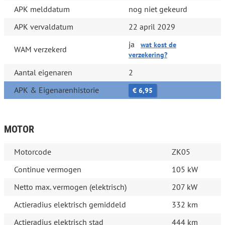
APK melddatum
nog niet gekeurd
APK vervaldatum
22 april 2029
ja
wat kost de
WAM verzekerd
verzekering?
Aantal eigenaren
2
APK & Eigenarenhistorie
€ 6,95
MOTOR
Motorcode
ZK05
Continue vermogen
105 kW
Netto max. vermogen (elektrisch)
207 kW
Actieradius elektrisch gemiddeld
332 km
Actieradius elektrisch stad
444 km