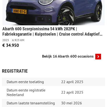
Abarth 600 Scorpionissima 54 kWh 282PK |
Fabrieksgarantie | Kuipstoelen | Cruise control Adaptief |
Apple Carplay/Android Auto | Parkeercamera | Half
2025
6.923 KM
leder/alcantara | Voorruit verwarming | Parkeersensoren |
€ 34.950
Bluetooth | Navigatie |
Bekijk 16 Abarth 600 occasions
REGISTRATIE
Datum eerste toelating
22 april 2025
Datum eerste registratie
22 april 2025
Nederland
Datum laatste tenaamstelling
30 mei 2026