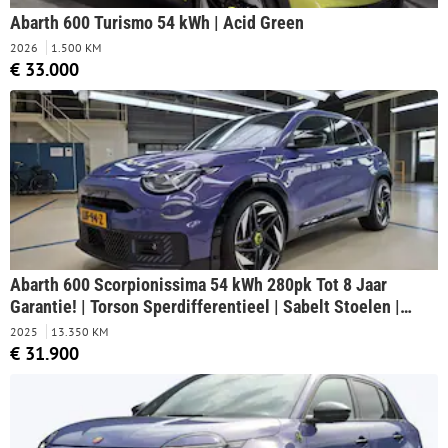
Abarth 600 Turismo 54 kWh | Acid Green
2026
1.500 KM
€ 33.000
Abarth 600 Scorpionissima 54 kWh 280pk Tot 8 Jaar
Garantie! | Torson Sperdifferentieel | Sabelt Stoelen |
Stoelverwarming | Draadloos Apple Carplay & Android
2025
13.350 KM
Auto | !!
€ 31.900