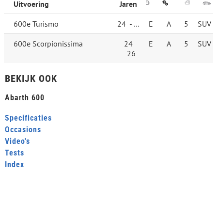
Uitvoering
Jaren
600e Turismo
24 - …
E
A
5
SUV
600e Scorpionissima
24
E
A
5
SUV
- 26
BEKIJK OOK
Abarth 600
Specificaties
Occasions
Video's
Tests
Index